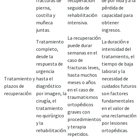
fracturas de
recuperación
de por vida y a la
pierna,
seguida de
pérdida de
costilla y
rehabilitación
capacidad para
muñeca
intensiva.
obtener
juntas.
ingresos.
La recuperación
Tratamiento
La duración e
puede durar
completo,
intensidad del
semanas en el
desde la
tratamiento, el
caso de
respuesta de
tiempo de baja
fracturas leves,
urgencia
laboral y la
hasta muchos
Tratamiento y
hasta el
necesidad de
meses o años
plazos de
diagnóstico
cuidados futuros
en el caso de
recuperación
por imagen, la
son factores
traumatismos
cirugía, el
fundamentales
ortopédicos
tratamiento
en el valor de
graves con
no quirúrgico
una reclamación
procedimientos
y la
por lesiones
y terapia
rehabilitación.
ortopédicas.
repetidos.