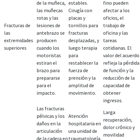
de la muñeca,
estables.
fino pueden
las muñecas
Cirugía con
afectar a los
rotas y las
placas y
oficios, el
Fracturas de
lesiones de
tornillos para
trabajo de
las
antebrazo se
fracturas
oficina y las
extremidades
producen
desplazadas, y
tareas
superiores
cuando los
luego terapia
cotidianas. El
motoristas
para
valor del acuerdo
estiran el
restablecer la
refleja la pérdida
brazo para
fuerza de
de función y la
prepararse
prensión y la
reducción de la
para el
amplitud de
capacidad de
impacto.
movimiento.
obtener
ingresos.
Las fracturas
Larga
pélvicas y los
Atención
recuperación,
daños en la
hospitalaria en
dolor crónico y
articulación
una unidad de
movilidad
de la cadera en
traumatología,