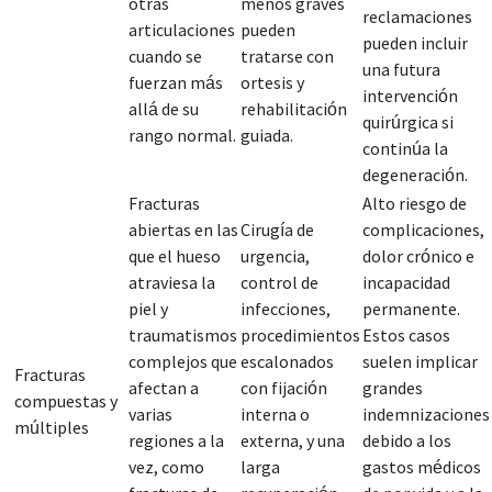
otras
menos graves
reclamaciones
articulaciones
pueden
pueden incluir
cuando se
tratarse con
una futura
fuerzan más
ortesis y
intervención
allá de su
rehabilitación
quirúrgica si
rango normal.
guiada.
continúa la
degeneración.
Fracturas
Alto riesgo de
abiertas en las
Cirugía de
complicaciones,
que el hueso
urgencia,
dolor crónico e
atraviesa la
control de
incapacidad
piel y
infecciones,
permanente.
traumatismos
procedimientos
Estos casos
complejos que
escalonados
suelen implicar
Fracturas
afectan a
con fijación
grandes
compuestas y
varias
interna o
indemnizaciones
múltiples
regiones a la
externa, y una
debido a los
vez, como
larga
gastos médicos