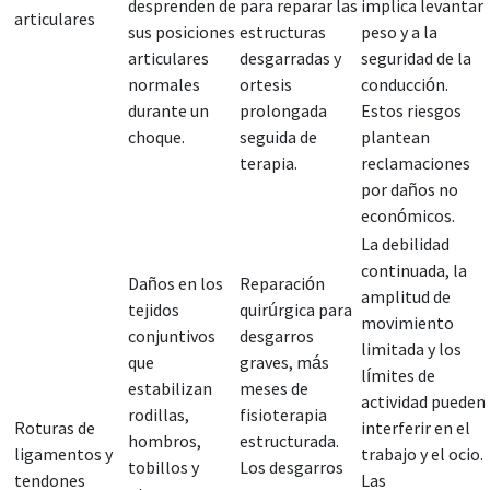
desprenden de
para reparar las
implica levantar
articulares
sus posiciones
estructuras
peso y a la
articulares
desgarradas y
seguridad de la
normales
ortesis
conducción.
durante un
prolongada
Estos riesgos
choque.
seguida de
plantean
terapia.
reclamaciones
por daños no
económicos.
La debilidad
continuada, la
Daños en los
Reparación
amplitud de
tejidos
quirúrgica para
movimiento
conjuntivos
desgarros
limitada y los
que
graves, más
límites de
estabilizan
meses de
actividad pueden
rodillas,
fisioterapia
Roturas de
interferir en el
hombros,
estructurada.
ligamentos y
trabajo y el ocio.
tobillos y
Los desgarros
tendones
Las