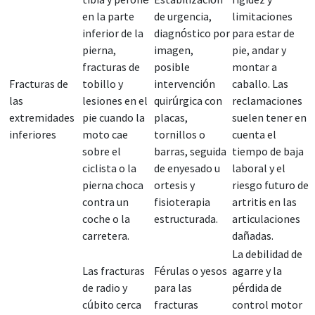
en la parte
de urgencia,
limitaciones
inferior de la
diagnóstico por
para estar de
pierna,
imagen,
pie, andar y
fracturas de
posible
montar a
Fracturas de
tobillo y
intervención
caballo. Las
las
lesiones en el
quirúrgica con
reclamaciones
extremidades
pie cuando la
placas,
suelen tener en
inferiores
moto cae
tornillos o
cuenta el
sobre el
barras, seguida
tiempo de baja
ciclista o la
de enyesado u
laboral y el
pierna choca
ortesis y
riesgo futuro de
contra un
fisioterapia
artritis en las
coche o la
estructurada.
articulaciones
carretera.
dañadas.
La debilidad de
Las fracturas
Férulas o yesos
agarre y la
de radio y
para las
pérdida de
cúbito cerca
fracturas
control motor