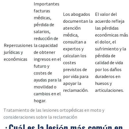
Importantes
facturas
Los abogados
El valor del
médicas,
documentan la
acuerdo refleja
pérdida de
atención
las pérdidas
salarios,
médica,
económicas más
reducción de
consultan a
el dolor, el
Repercusiones
la capacidad
expertos y
sufrimiento y la
jurídicas y
de obtener
calculan los
pérdida de
económicas
ingresos en el
costes
calidad de vida
futuro y
previstos de
por los daños
costes de
por vida para
duraderos en
ayudas para la
apoyar la
huesos y
movilidad o
reclamación.
articulaciones.
cambios en el
hogar.
Tratamiento de las lesiones ortopédicas en moto y
consideraciones sobre la reclamación
¿Cuál es la lesión más común en