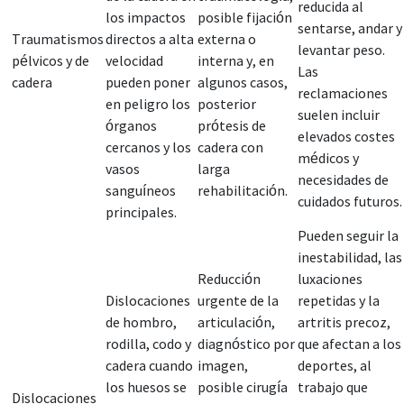
reducida al
los impactos
posible fijación
sentarse, andar y
Traumatismos
directos a alta
externa o
levantar peso.
pélvicos y de
velocidad
interna y, en
Las
cadera
pueden poner
algunos casos,
reclamaciones
en peligro los
posterior
suelen incluir
órganos
prótesis de
elevados costes
cercanos y los
cadera con
médicos y
vasos
larga
necesidades de
sanguíneos
rehabilitación.
cuidados futuros.
principales.
Pueden seguir la
inestabilidad, las
Reducción
luxaciones
Dislocaciones
urgente de la
repetidas y la
de hombro,
articulación,
artritis precoz,
rodilla, codo y
diagnóstico por
que afectan a los
cadera cuando
imagen,
deportes, al
los huesos se
posible cirugía
trabajo que
Dislocaciones