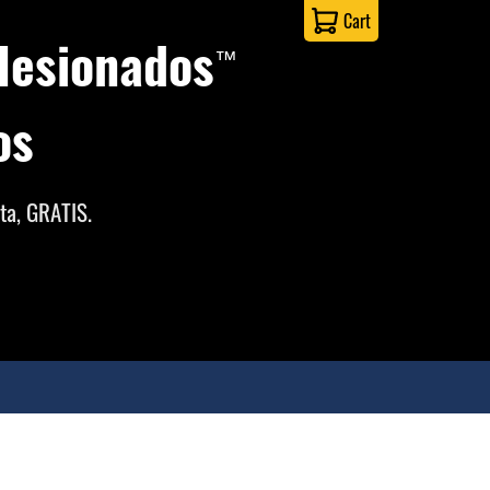
Cart
lesionados
™
os
ta, GRATIS.