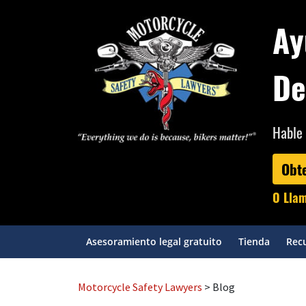
Ay
De
Hable 
Obt
O Lla
Asesoramiento legal gratuito
Tienda
Recu
Motorcycle Safety Lawyers
> Blog