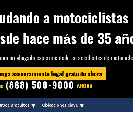
udando a motociclistas 
sde hace más de 35 añ
con un abogado experimentado en accidentes de motocicle
enga asesoramiento legal gratuito ahora
(888) 500-9000
me
AHORA
▾
▾
rsos gratuitos
Ubicaciones clave